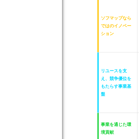
ソフマップなら
では
のイノベー
ション
リユースを支
え、
競争優位を
もたらす
事業基
盤
事業を通じた
環
境貢献