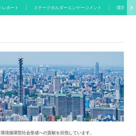
ィレポート
ステークホルダーエンゲージメント
環境への
、環境循環型社会形成への貢献を目指しています。