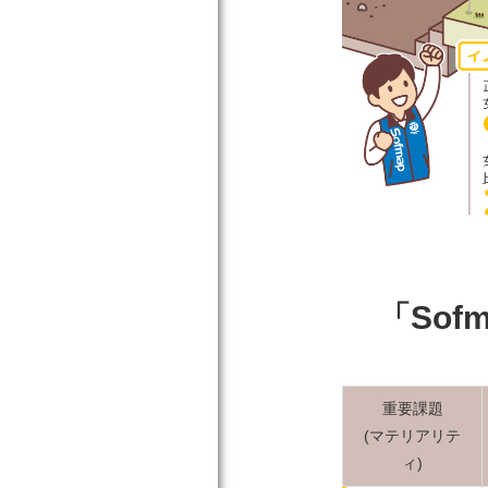
「Sofma
重要課題
(マテリアリテ
ィ)