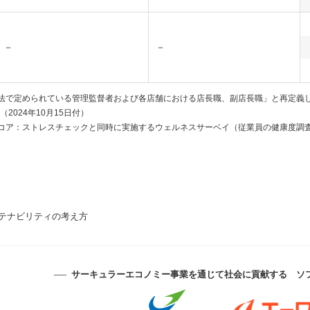
－
－
準法で定められている管理監督者および各店舗における店長職、副店長職」と再定義しま
2024年10月15日付）
スコア：ストレスチェックと同時に実施するウェルネスサーベイ（従業員の健康度調
テナビリティの考え方
サーキュラーエコノミー事業を通じて社会に貢献する
ソ