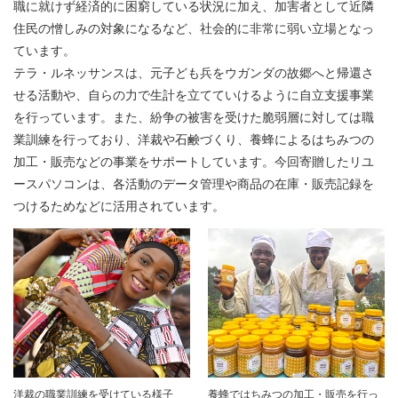
職に就けず経済的に困窮している状況に加え、加害者として近隣
住民の憎しみの対象になるなど、社会的に非常に弱い立場となっ
ています。
テラ・ルネッサンスは、元子ども兵をウガンダの故郷へと帰還さ
せる活動や、自らの力で生計を立てていけるように自立支援事業
を行っています。また、紛争の被害を受けた脆弱層に対しては職
業訓練を行っており、洋裁や石鹸づくり、養蜂によるはちみつの
加工・販売などの事業をサポートしています。今回寄贈したリユ
ースパソコンは、各活動のデータ管理や商品の在庫・販売記録を
つけるためなどに活用されています。
洋裁の職業訓練を受けている様子
養蜂ではちみつの加工・販売を行っ