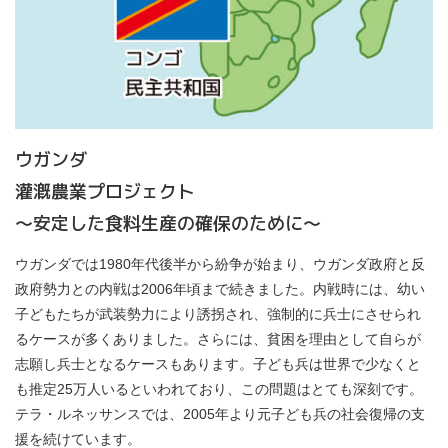
ウガンダ
灌漑農業プロジェクト
～安定した食料生産の確保のために～
ウガンダでは1980年代後半から紛争が始まり、ウガンダ政府と反
政府勢力との内戦は2006年頃まで続きました。内戦時には、幼い
子どもたちが武装勢力により誘拐され、強制的に兵士にさせられ
るケースが多くありました。さらには、貧困を理由として自らが
志願し兵士となるケースもあります。子ども兵は世界で少なくと
も推定25万人いるといわれており、この問題はとても深刻です。
テラ・ルネッサンスでは、2005年より元子ども兵の社会復帰の支
援を続けています。