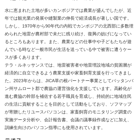
水に恵まれた土地が多いカンボジアでは農業が盛んでしたが、近
年では観光業の発展や縫製業の伸長で経済成長が著しい国です。
しかし、1970年から90年代の内戦でカンボジアの北西部に多数埋
められた地雷が農村部で未だに残り続け、復興の妨げになってい
るところもあります。また、農業などの仕事中や子どもたちが遊
んでいる時など一般市民が生活を送っている中で被害に遭うケー
スが多くあります。
テラ・ルネッサンスでは、地雷被害者や地雷埋設地域の貧困層が
経済的に自立できるよう農業支援や家畜飼育支援を行ってきまし
た。2023年からは、JICA草の根パートナー事業としてバッタンバ
ン州サムロート郡で農協の運営強化を支援しています。高齢化が
進む農協の幹部を補佐する若手職員を育成し、持続的に地域住民
の生活に貢献することを目的として活動をしており、ソフマップ
が寄贈したリユースパソコンは、家畜飼育のモニタリング調査の
実施データ分析や、会計報告書、会議の議事録作成などに加え、
訓練生向けのパソコン指導にも使用されています。