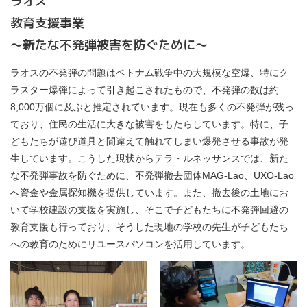
ラオス
教育支援事業
～新たな不発弾被害を防ぐために～
ラオスの不発弾の問題はベトナム戦争中の大規模な空爆、特にク
ラスター爆弾によって引き起こされたもので、不発弾の数は約
8,000万個に及ぶと推定されています。現在も多くの不発弾が残っ
ており、住民の生活に大きな被害をもたらしています。特に、子
どもたちが遊び道具と間違えて触れてしまい爆発させる事故が発
生しています。こうした現状からテラ・ルネッサンスでは、新た
な不発弾事故を防ぐために、不発弾撤去団体MAG-Lao、UXO-Lao
へ資金や金属探知機を提供しています。また、撤去後の土地にお
いて学校建設の支援を実施し、そこで子どもたちに不発弾回避の
教育支援も行っており、そうした現地の学校の先生が子どもたち
への教育のためにリユースパソコンを活用しています。