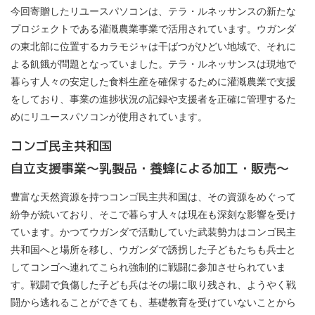
今回寄贈したリユースパソコンは、テラ・ルネッサンスの新たな
プロジェクトである灌漑農業事業で活用されています。ウガンダ
の東北部に位置するカラモジャは干ばつがひどい地域で、それに
よる飢餓が問題となっていました。テラ・ルネッサンスは現地で
暮らす人々の安定した食料生産を確保するために灌漑農業で支援
をしており、事業の進捗状況の記録や支援者を正確に管理するた
めにリユースパソコンが使用されています。
コンゴ民主共和国
自立支援事業～乳製品・養蜂による加工・販売～
豊富な天然資源を持つコンゴ民主共和国は、その資源をめぐって
紛争が続いており、そこで暮らす人々は現在も深刻な影響を受け
ています。かつてウガンダで活動していた武装勢力はコンゴ民主
共和国へと場所を移し、ウガンダで誘拐した子どもたちも兵士と
してコンゴへ連れてこられ強制的に戦闘に参加させられていま
す。戦闘で負傷した子ども兵はその場に取り残され、ようやく戦
闘から逃れることができても、基礎教育を受けていないことから