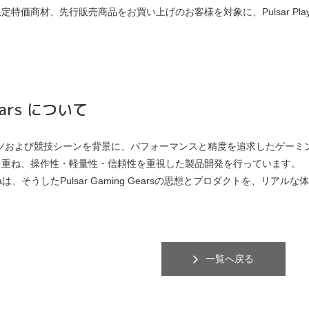
商材、先行販売商品をお買い上げのお客様を対象に、Pulsar Playstor
。
Gears について
arsはeスポーツおよび競技シーンを背景に、パフォーマンスと精度を追求し
を重ね、操作性・軽量性・信頼性を重視した製品開発を行っています。
yo Akihabaraは、そうしたPulsar Gaming Gearsの思想とプロダク
一覧へ戻る