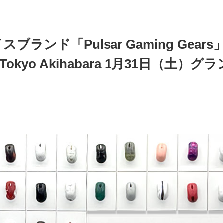
ブランド「Pulsar Gaming Ge
tore Tokyo Akihabara 1月31日（