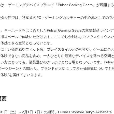
yo Akihabaraは、ゲーミングデバイスブランド「Pulsar Gaming G
ジタル館では、秋葉原のPC・ゲーミングカルチャーの中心地としての立地を活か
。
キーボードをはじめとしたPulsar Gaming Gearsの主要製品
試用スペースで体験いただけます。ここでしか触れないマウスやマウス
験体感できる空間となっています。
りにくい操作感やフィット感、プレイスタイルとの相性や、ゲームに合
か体験できない商品を含め、一人ひとりに最適なデバイスを選べる空間
とっても、製品選びのきっかけとなる場となっています。Pulsar Playstor
想やeスポーツシーンとの関わり、ブランドが大切にしてきた価値観についても
プレイ体験”を届けてまいります。
概要
日（土）～2月1日（日）の期間、Pulsar Playstore Tokyo Akih