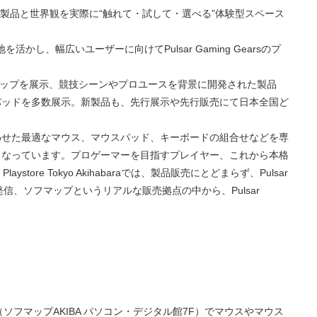
ears」が展開する製品と世界観を実際に“触れて・試して・選べる”体験型スペース
し、幅広いユーザーに向けてPulsar Gaming Gearsのプ
ラインアップを展示、競技シーンやプロユースを背景に開発された製品
パッドを多数展示。新製品も、先行展示や先行販売にて日本全国ど
わせた最適なマウス、マウスパッド、キーボードの組合せなどを専
となっています。プロゲーマーを目指すプレイヤー、これから本格
e Tokyo Akihabaraでは、製品販売にとどまらず、Pulsar
発信、ソフマップというリアルな販売拠点の中から、Pulsar
abara（ソフマップAKIBA パソコン・デジタル館7F）でマウスやマウス