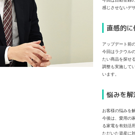
今回は自動登録
感じさせないデ
直感的に
アップデート前
今回はラクウル
たい商品を探せ
調整も実施して
います。
悩みを解
お客様の悩みを
今後は、愛用の
る家電を有効活
ただいた資産に