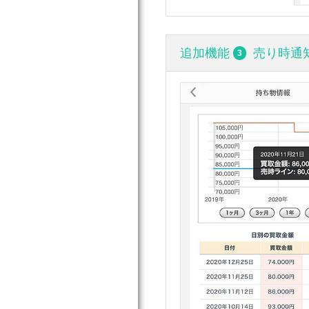
追加機能
売り時通
3