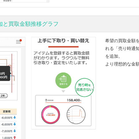
知と買取金額推移グラフ
希望の買取金額
れる「売り時通
を追加。
より理想的な金