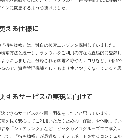
の機能を搭載するにあたり、ラクウルと『持ち物帳』の境界線を
ザインに変更するよう心掛けました。
使える仕様に
の『持ち物帳』は、独自の検索エンジンを採用していました。
の検索方法と統一し、ラクウルをご利用の方なら直感的に登録し
るようにしました。登録される家電名称やカテゴリなど、細部の
いるので、資産管理機能としてもより使いやすくなっていると思
決するサービスの実現に向けて
解決できるサービスの企画・開発をしたいと思っています。
家電を長く安心してご利用いただくための「保証」や休眠してい
用する「シェアリング」など、ビックカメラグループでご購入い
対して、『持ち物帳』が最適なライフサポートをするコンシェル