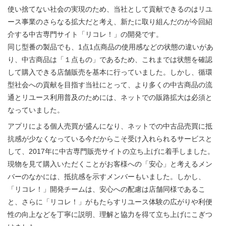
使い捨てない社会の実現のため、当社として貢献できるのはリユ
ース事業のさらなる拡大だと考え、新たに取り組んだのが今回紹
介する中古専門サイト「リコレ！」の開発です。
同じ型番の製品でも、1点1点商品の使用感などの状態の違いがあ
り、中古商品は「１点もの」であるため、これまでは状態を確認
して購入できる店舗販売を基本に行っていました。しかし、循環
型社会への貢献を目指す当社にとって、より多くの中古商品の流
通とリユース利用普及のためには、ネットでの販路拡大は必須と
なっていました。
アプリによる個人売買が盛んになり、ネットでの中古品売買に抵
抗感が少なくなっている今だからこそ受け入れられるサービスと
して、2017年に中古専門販売サイトの立ち上げに着手しました。
現物を見て購入いただくことがお客様への「安心」と考えるメン
バーのなかには、抵抗感を示すメンバーもいました。しかし、
「リコレ！」開発チームは、安心への配慮は店舗同様であるこ
と、さらに「リコレ！」がもたらすリユース体験の広がりや利便
性の向上などを丁寧に説明、理解と協力を得て立ち上げにこぎつ